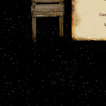
Impressum
Ger
W
W
U
Dr
D
Un
U