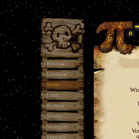
Rätsel
neu
Lösung
alt
Reime
Wir
Logik
Rechnen
Scherze
Wortspiele
Vo
S
Mithelfen